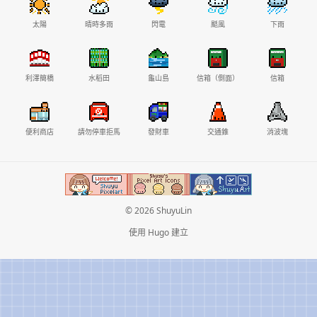
太陽
晴時多雨
閃電
颳風
下雨
利澤簡橋
水稻田
龜山島
信箱（側面）
信箱
便利商店
請勿停車拒馬
發財車
交通錐
消波塊
© 2026 ShuyuLin
使用
Hugo
建立