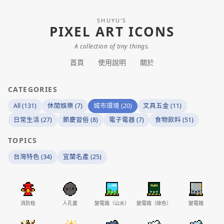
SHUYU'S
PIXEL ART ICONS
A collection of tiny things.
首頁
使用說明
關於
CATEGORIES
All (131)
休閒娛樂 (7)
城市環境 (20)
文具五金 (11)
日常生活 (27)
節慶習俗 (8)
電子電器 (7)
食物飲料 (51)
TOPICS
台灣特色 (34)
宜蘭名產 (25)
消防栓
人孔蓋
變電箱（山水）
變電箱（綠色）
變電箱