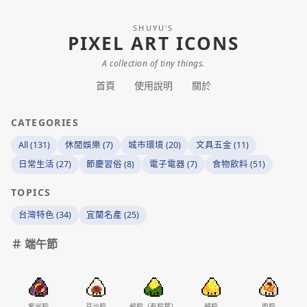
SHUYU'S
PIXEL ART ICONS
A collection of tiny things.
首頁
使用說明
關於
CATEGORIES
All (131)
休閒娛樂 (7)
城市環境 (20)
文具五金 (11)
日常生活 (27)
節慶習俗 (8)
電子電器 (7)
食物飲料 (51)
TOPICS
台灣特色 (34)
宜蘭名產 (25)
＃ 端午節
紫米粽
豆沙粽
鹼粽（有粽葉）
鹼粽
肉粽