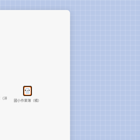
簿（洋
國小作業簿（橘）