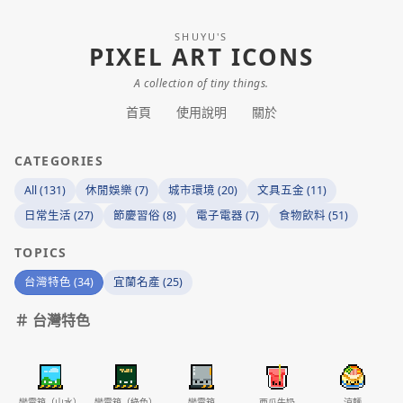
SHUYU'S
PIXEL ART ICONS
A collection of tiny things.
首頁
使用說明
關於
CATEGORIES
All (131)
休閒娛樂 (7)
城市環境 (20)
文具五金 (11)
日常生活 (27)
節慶習俗 (8)
電子電器 (7)
食物飲料 (51)
TOPICS
台灣特色 (34)
宜蘭名產 (25)
＃ 台灣特色
變電箱（山水）
變電箱（綠色）
變電箱
西瓜牛奶
涼麵