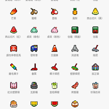
芒果
龍眼
荔枝
鳳梨
西瓜切片（黃）
西瓜切片（紅）
桌崁（綠色）
桌崁（粉色）
信箱（側面）
信箱
請勿停車拒馬
發財車
交通錐
消波塊
拖把
雞毛撢子
畚箕
椰子掃把
塑膠掃把
茄芷袋
紅白塑膠袋
瓦斯桶
金桔檸檬
烤香腸
珍珠奶茶