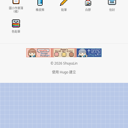
國小作業簿
橡皮擦
鉛筆
白膠
信封
（橘）
色鉛筆
© 2026 ShuyuLin
使用
Hugo
建立