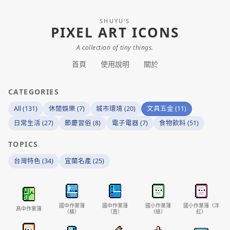
SHUYU'S
PIXEL ART ICONS
A collection of tiny things.
首頁
使用說明
關於
CATEGORIES
All (131)
休閒娛樂 (7)
城市環境 (20)
文具五金 (11)
日常生活 (27)
節慶習俗 (8)
電子電器 (7)
食物飲料 (51)
TOPICS
台灣特色 (34)
宜蘭名產 (25)
國中作業簿
國中作業簿
國小作業簿
國小作業簿（洋
高中作業簿
（橫）
（直）
（綠）
紅）