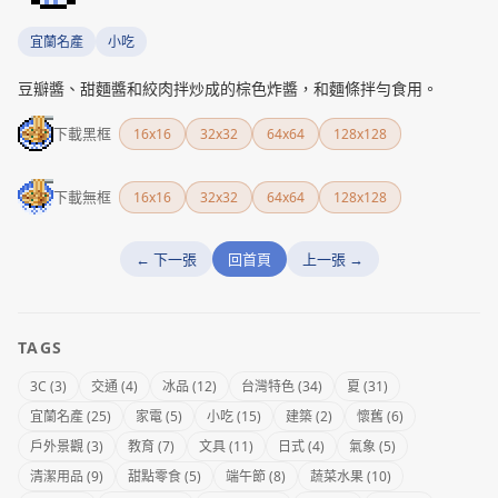
宜蘭名產
小吃
豆瓣醬、甜麵醬和絞肉拌炒成的棕色炸醬，和麵條拌勻食用。
下載黑框
16x16
32x32
64x64
128x128
下載無框
16x16
32x32
64x64
128x128
← 下一張
回首頁
上一張 →
TAGS
3C (3)
交通 (4)
冰品 (12)
台灣特色 (34)
夏 (31)
宜蘭名產 (25)
家電 (5)
小吃 (15)
建築 (2)
懷舊 (6)
戶外景觀 (3)
教育 (7)
文具 (11)
日式 (4)
氣象 (5)
清潔用品 (9)
甜點零食 (5)
端午節 (8)
蔬菜水果 (10)