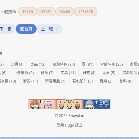
下載無框
16x16
32x32
64x64
128x128
 下一張
回首頁
上一張 →
S
(3)
交通 (4)
冰品 (12)
台灣特色 (34)
夏 (31)
宜蘭名產 (25)
家電 (
(6)
戶外景觀 (3)
教育 (7)
文具 (11)
日式 (4)
氣象 (5)
清潔用品 (
水果 (10)
街景 (11)
衛浴用品 (7)
鞋包配件 (5)
音樂 (2)
飲料 (8)
© 2026 ShuyuLin
使用
Hugo
建立