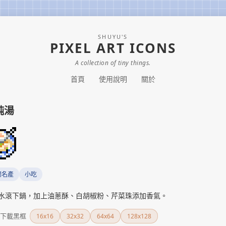
SHUYU'S
PIXEL ART ICONS
A collection of tiny things.
首頁
使用說明
關於
飩湯
蘭名產
小吃
水滾下鍋，加上油蔥酥、白胡椒粉、芹菜珠添加香氣。
下載黑框
16x16
32x32
64x64
128x128