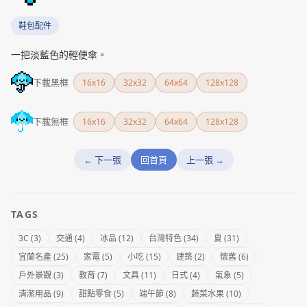
鞋包配件
一把淡藍色的輕便傘。
下載黑框
16x16
32x32
64x64
128x128
下載無框
16x16
32x32
64x64
128x128
← 下一張
回首頁
上一張 →
TAGS
3C (3)
交通 (4)
冰品 (12)
台灣特色 (34)
夏 (31)
宜蘭名產 (25)
家電 (5)
小吃 (15)
建築 (2)
懷舊 (6)
戶外景觀 (3)
教育 (7)
文具 (11)
日式 (4)
氣象 (5)
清潔用品 (9)
甜點零食 (5)
端午節 (8)
蔬菜水果 (10)