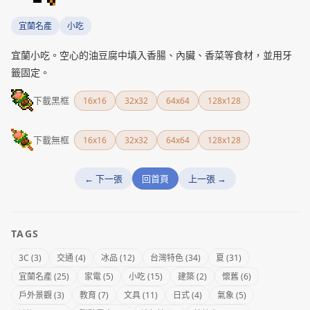
宜蘭名產
小吃
宜蘭小吃。空心的油豆腐中填入香腸、內臟、香菜等食材，並用牙
籤固定。
下載黑框
16x16
32x32
64x64
128x128
下載無框
16x16
32x32
64x64
128x128
← 下一張
回首頁
上一張 →
TAGS
3C (3)
交通 (4)
冰品 (12)
台灣特色 (34)
夏 (31)
宜蘭名產 (25)
家電 (5)
小吃 (15)
建築 (2)
懷舊 (6)
戶外景觀 (3)
教育 (7)
文具 (11)
日式 (4)
氣象 (5)