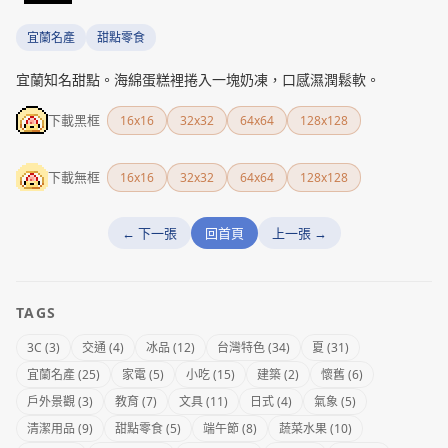
宜蘭名產
甜點零食
宜蘭知名甜點。海綿蛋糕裡捲入一塊奶凍，口感濕潤鬆軟。
下載黑框
16x16
32x32
64x64
128x128
下載無框
16x16
32x32
64x64
128x128
← 下一張
回首頁
上一張 →
TAGS
3C (3)
交通 (4)
冰品 (12)
台灣特色 (34)
夏 (31)
宜蘭名產 (25)
家電 (5)
小吃 (15)
建築 (2)
懷舊 (6)
戶外景觀 (3)
教育 (7)
文具 (11)
日式 (4)
氣象 (5)
清潔用品 (9)
甜點零食 (5)
端午節 (8)
蔬菜水果 (10)