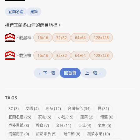
宜蘭名產
建築
橫跨宜蘭冬山河的醒目地標。
下載黑框
16x16
32x32
64x64
128x128
下載無框
16x16
32x32
64x64
128x128
← 下一張
回首頁
上一張 →
TAGS
3C (3)
交通 (4)
冰品 (12)
台灣特色 (34)
夏 (31)
宜蘭名產 (25)
家電 (5)
小吃 (15)
建築 (2)
懷舊 (6)
戶外景觀 (3)
教育 (7)
文具 (11)
日式 (4)
氣象 (5)
清潔用品 (9)
甜點零食 (5)
端午節 (8)
蔬菜水果 (10)