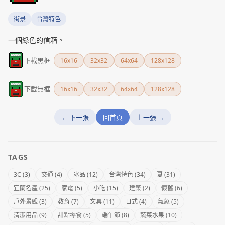
街景
台灣特色
一個綠色的信箱。
下載黑框
16x16
32x32
64x64
128x128
下載無框
16x16
32x32
64x64
128x128
← 下一張
回首頁
上一張 →
TAGS
3C (3)
交通 (4)
冰品 (12)
台灣特色 (34)
夏 (31)
宜蘭名產 (25)
家電 (5)
小吃 (15)
建築 (2)
懷舊 (6)
戶外景觀 (3)
教育 (7)
文具 (11)
日式 (4)
氣象 (5)
清潔用品 (9)
甜點零食 (5)
端午節 (8)
蔬菜水果 (10)