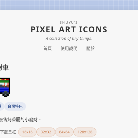
SHUYU'S
PIXEL ART ICONS
A collection of tiny things.
首頁
使用說明
關於
財車
通
台灣特色
販售烤香腸的小發財。
下載黑框
16x16
32x32
64x64
128x128