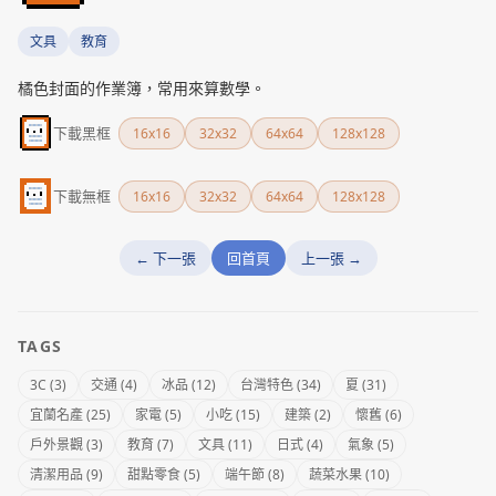
文具
教育
橘色封面的作業簿，常用來算數學。
下載黑框
16x16
32x32
64x64
128x128
下載無框
16x16
32x32
64x64
128x128
← 下一張
回首頁
上一張 →
TAGS
3C (3)
交通 (4)
冰品 (12)
台灣特色 (34)
夏 (31)
宜蘭名產 (25)
家電 (5)
小吃 (15)
建築 (2)
懷舊 (6)
戶外景觀 (3)
教育 (7)
文具 (11)
日式 (4)
氣象 (5)
清潔用品 (9)
甜點零食 (5)
端午節 (8)
蔬菜水果 (10)