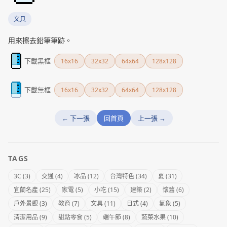
文具
用來擦去鉛筆筆跡。
下載黑框
16x16
32x32
64x64
128x128
下載無框
16x16
32x32
64x64
128x128
← 下一張
回首頁
上一張 →
TAGS
3C (3)
交通 (4)
冰品 (12)
台灣特色 (34)
夏 (31)
宜蘭名產 (25)
家電 (5)
小吃 (15)
建築 (2)
懷舊 (6)
戶外景觀 (3)
教育 (7)
文具 (11)
日式 (4)
氣象 (5)
清潔用品 (9)
甜點零食 (5)
端午節 (8)
蔬菜水果 (10)