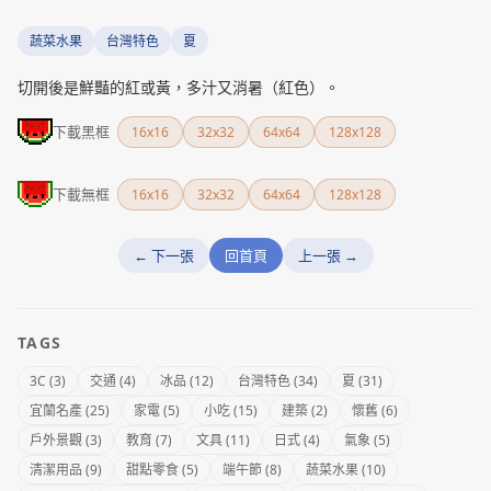
蔬菜水果
台灣特色
夏
切開後是鮮豔的紅或黃，多汁又消暑（紅色）。
下載黑框
16x16
32x32
64x64
128x128
下載無框
16x16
32x32
64x64
128x128
← 下一張
回首頁
上一張 →
TAGS
3C (3)
交通 (4)
冰品 (12)
台灣特色 (34)
夏 (31)
宜蘭名產 (25)
家電 (5)
小吃 (15)
建築 (2)
懷舊 (6)
戶外景觀 (3)
教育 (7)
文具 (11)
日式 (4)
氣象 (5)
清潔用品 (9)
甜點零食 (5)
端午節 (8)
蔬菜水果 (10)