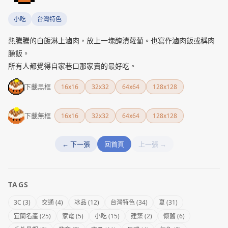
小吃
台灣特色
熱騰騰的白飯淋上滷肉，放上一塊醃漬蘿蔔。也寫作滷肉飯或稱肉
臊飯。
所有人都覺得自家巷口那家賣的最好吃。
下載黑框
16x16
32x32
64x64
128x128
下載無框
16x16
32x32
64x64
128x128
← 下一張
回首頁
上一張 →
TAGS
3C (3)
交通 (4)
冰品 (12)
台灣特色 (34)
夏 (31)
宜蘭名產 (25)
家電 (5)
小吃 (15)
建築 (2)
懷舊 (6)