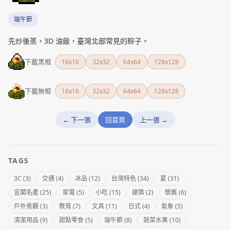
端午節
先炒後蒸，3D 油飯，臺灣北部常見的粽子。
下載黑框
16x16
32x32
64x64
128x128
下載無框
16x16
32x32
64x64
128x128
← 下一張
回首頁
上一張 →
TAGS
3C (3)
交通 (4)
冰品 (12)
台灣特色 (34)
夏 (31)
宜蘭名產 (25)
家電 (5)
小吃 (15)
建築 (2)
懷舊 (6)
戶外景觀 (3)
教育 (7)
文具 (11)
日式 (4)
氣象 (5)
清潔用品 (9)
甜點零食 (5)
端午節 (8)
蔬菜水果 (10)