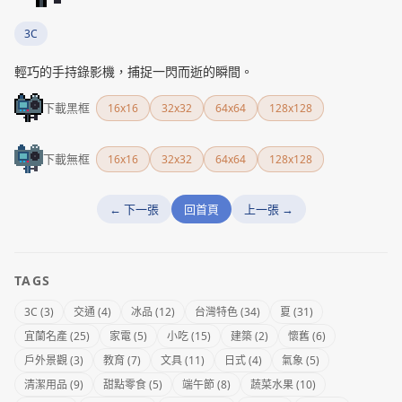
3C
輕巧的手持錄影機，捕捉一閃而逝的瞬間。
下載黑框
16x16
32x32
64x64
128x128
下載無框
16x16
32x32
64x64
128x128
← 下一張
回首頁
上一張 →
TAGS
3C (3)
交通 (4)
冰品 (12)
台灣特色 (34)
夏 (31)
宜蘭名產 (25)
家電 (5)
小吃 (15)
建築 (2)
懷舊 (6)
戶外景觀 (3)
教育 (7)
文具 (11)
日式 (4)
氣象 (5)
清潔用品 (9)
甜點零食 (5)
端午節 (8)
蔬菜水果 (10)