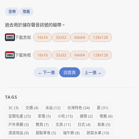
音樂
懷舊
過去用於儲存聲音訊號的磁帶。
下載黑框
16x16
32x32
64x64
128x128
下載無框
16x16
32x32
64x64
128x128
← 下一張
回首頁
上一張 →
TAGS
3C (3)
交通 (4)
冰品 (12)
台灣特色 (34)
夏 (31)
宜蘭名產 (25)
家電 (5)
小吃 (15)
建築 (2)
懷舊 (6)
戶外景觀 (3)
教育 (7)
文具 (11)
日式 (4)
氣象 (5)
清潔用品 (9)
甜點零食 (5)
端午節 (8)
蔬菜水果 (10)