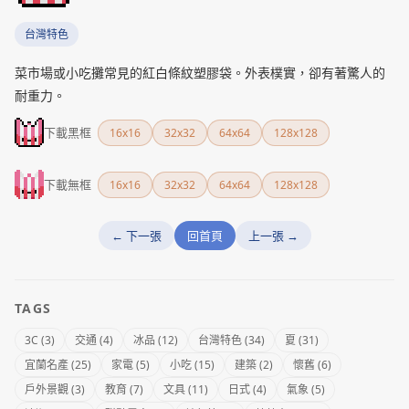
台灣特色
菜市場或小吃攤常見的紅白條紋塑膠袋。外表樸實，卻有著驚人的
耐重力。
下載黑框
16x16
32x32
64x64
128x128
下載無框
16x16
32x32
64x64
128x128
← 下一張
回首頁
上一張 →
TAGS
3C (3)
交通 (4)
冰品 (12)
台灣特色 (34)
夏 (31)
宜蘭名產 (25)
家電 (5)
小吃 (15)
建築 (2)
懷舊 (6)
戶外景觀 (3)
教育 (7)
文具 (11)
日式 (4)
氣象 (5)