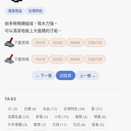
清潔用品
台灣特色
由多根棉繩組成，吸水力強。
可以清潔地板上大面積的汙垢。
下載黑框
16x16
32x32
64x64
128x128
下載無框
16x16
32x32
64x64
128x128
← 下一張
回首頁
上一張 →
TAGS
3C (3)
交通 (4)
冰品 (12)
台灣特色 (34)
夏 (31)
宜蘭名產 (25)
家電 (5)
小吃 (15)
建築 (2)
懷舊 (6)
戶外景觀 (3)
教育 (7)
文具 (11)
日式 (4)
氣象 (5)