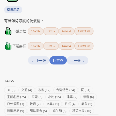
衛浴用品
有著薄荷涼感的洗髮精。
下載黑框
16x16
32x32
64x64
128x128
下載無框
16x16
32x32
64x64
128x128
← 下一張
回首頁
上一張 →
TAGS
3C (3)
交通 (4)
冰品 (12)
台灣特色 (34)
夏 (31)
宜蘭名產 (25)
家電 (5)
小吃 (15)
建築 (2)
懷舊 (6)
戶外景觀 (3)
教育 (7)
文具 (11)
日式 (4)
氣象 (5)
清潔用品 (9)
甜點零食 (5)
端午節 (8)
蔬菜水果 (10)