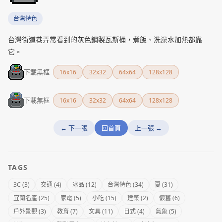
台灣特色
台灣街道巷弄常看到的灰色鋼製瓦斯桶，煮飯、洗澡水加熱都靠
它。
下載黑框
16x16
32x32
64x64
128x128
下載無框
16x16
32x32
64x64
128x128
← 下一張
回首頁
上一張 →
TAGS
3C (3)
交通 (4)
冰品 (12)
台灣特色 (34)
夏 (31)
宜蘭名產 (25)
家電 (5)
小吃 (15)
建築 (2)
懷舊 (6)
戶外景觀 (3)
教育 (7)
文具 (11)
日式 (4)
氣象 (5)