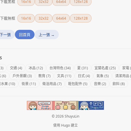
下載黑框
16x16
32x32
64x64
128x128
下載無框
16x16
32x32
64x64
128x128
 下一張
回首頁
上一張 →
S
(3)
交通 (4)
冰品 (12)
台灣特色 (34)
夏 (31)
宜蘭名產 (25)
家電 (
(6)
戶外景觀 (3)
教育 (7)
文具 (11)
日式 (4)
氣象 (5)
清潔用品 (
水果 (10)
街景 (11)
衛浴用品 (7)
鞋包配件 (5)
音樂 (2)
飲料 (8)
© 2026 ShuyuLin
使用
Hugo
建立