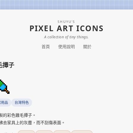
SHUYU'S
PIXEL ART ICONS
A collection of tiny things.
首頁
使用說明
關於
毛撢子
潔用品
台灣特色
製的彩色雞毛撢子。
拂去家具上的灰塵，而不刮傷表面。