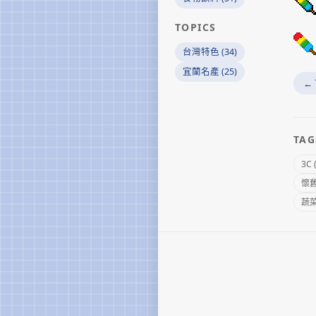
TOPICS
台灣特色 (34)
宜蘭名產 (25)
←
TAG
3C 
懷舊 
蔬菜