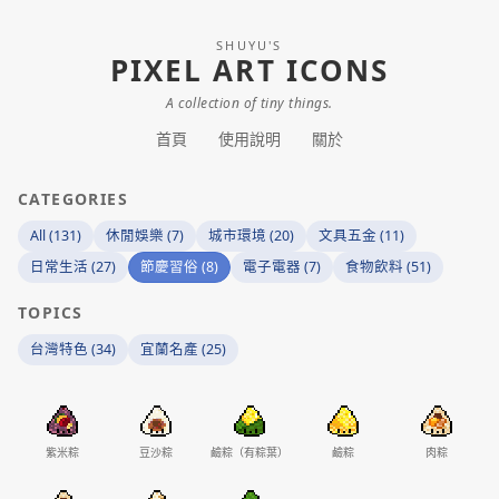
SHUYU'S
PIXEL ART ICONS
A collection of tiny things.
首頁
使用說明
關於
CATEGORIES
All (131)
休閒娛樂 (7)
城市環境 (20)
文具五金 (11)
日常生活 (27)
節慶習俗 (8)
電子電器 (7)
食物飲料 (51)
TOPICS
台灣特色 (34)
宜蘭名產 (25)
紫米粽
豆沙粽
鹼粽（有粽葉）
鹼粽
肉粽