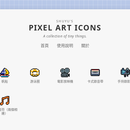
SHUYU'S
PIXEL ART ICONS
A collection of tiny things.
首頁
使用說明
關於
帆船
游泳圈
電影放映機
卡式錄音帶
手持錄
音符（兩個相
連）