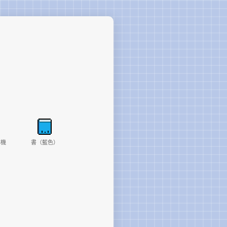
影機
書（藍色）