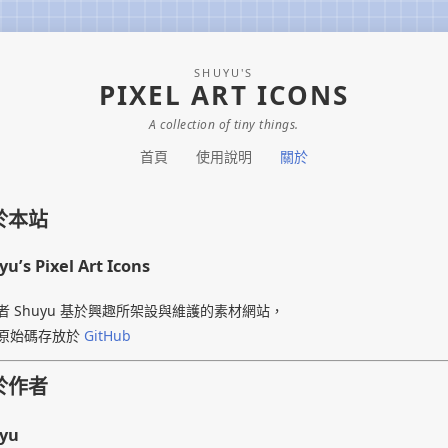
SHUYU'S
PIXEL ART ICONS
A collection of tiny things.
首頁
使用說明
關於
於本站
u’s Pixel Art Icons
者 Shuyu 基於興趣所架設與維護的素材網站，
原始碼存放於
GitHub
於作者
yu