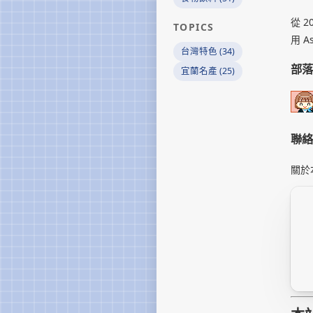
從 
TOPICS
用 A
台灣特色 (34)
部落
宜蘭名產 (25)
聯絡
關於